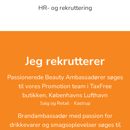
HR- og rekruttering
Jeg rekrutterer
Passionerede Beauty Ambassadører søges
til vores Promotion team i TaxFree
butikken, Københavns Lufthavn
Salg og Retail
·
Kastrup
Brandambassadør med passion for
drikkevarer og smagsoplevelser søges til