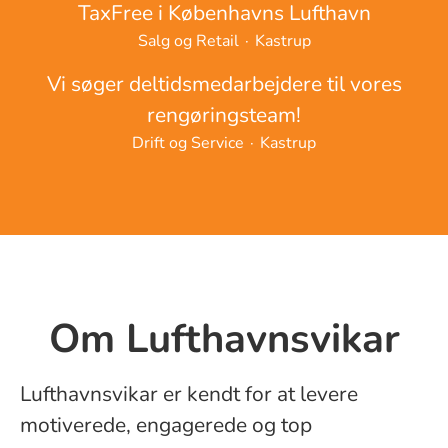
TaxFree i Københavns Lufthavn
Salg og Retail
·
Kastrup
Vi søger deltidsmedarbejdere til vores
rengøringsteam!
Drift og Service
·
Kastrup
Om Lufthavnsvikar
Lufthavnsvikar er kendt for at levere
motiverede, engagerede og top